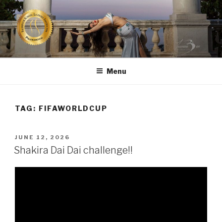
Skip
to
content
TRBUŠNA PLESAČICA SARA
CERTIFICIRANA TRBUŠNA PLESAČICA IZ RIJEKE
SARŠON
Menu
TAG:
FIFAWORLDCUP
POSTED
JUNE 12, 2026
ON
Shakira Dai Dai challenge!!