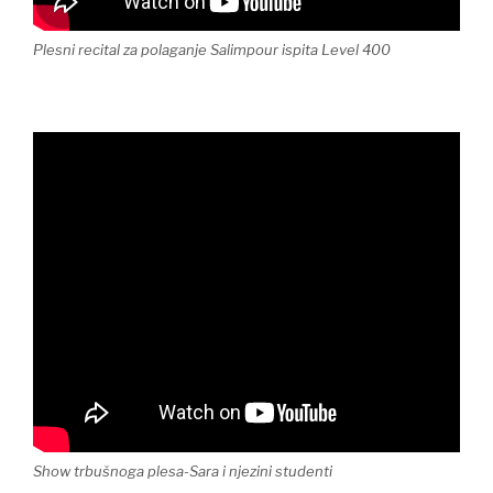
Plesni recital za polaganje Salimpour ispita Level 400
Show trbušnoga plesa-Sara i njezini studenti