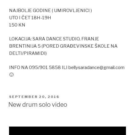
NAJBOLJE GODINE ( UMIROVLJENICI )
UTO I ČET 18H-19H
150 KN
LOKACIJA: SARA DANCE STUDIO, FRANJE
BRENTINIJA 5 (PORED GRAĐEVINSKE ŠKOLE NA
DELTI/PIRAMIDI)
INFO NA 095/901 5858 ILI bellysaradance@gmail.com
🙂
POSTED
SEPTEMBER 20, 2016
ON
New drum solo video