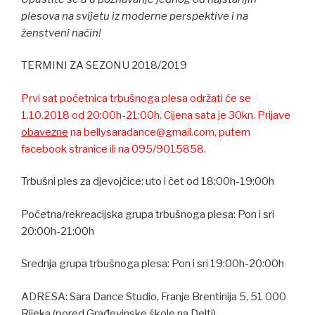
plesova na svijetu iz moderne perspektive i na
ženstveni način!
TERMINI ZA SEZONU 2018/2019
Prvi sat početnica trbušnoga plesa održati će se
1.10.2018 od 20:00h-21:00h. Cijena sata je 30kn. Prijave
obavezne
na bellysaradance@gmail.com, putem
facebook stranice ili na 095/9015858.
Trbušni ples za djevojčice: uto i čet od 18:00h-19:00h
Početna/rekreacijska grupa trbušnoga plesa: Pon i sri
20:00h-21:00h
Srednja grupa trbušnoga plesa: Pon i sri 19:00h-20:00h
ADRESA: Sara Dance Studio, Franje Brentinija 5, 51 000
Rijeka (pored Građevinske škole na Delti)