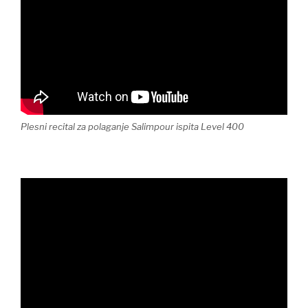
Plesni recital za polaganje Salimpour ispita Level 400