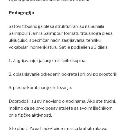
Pedagogija
Satovi trbušnoga plesa strukturirani su na Suhaila
Salimpour i Jamila Salimpour formatu trbušnoga plesa,
uključujući specifičan način zagrijavanja, tehniku,
vokabular i nomenklaturu. Sat je podijeljen u 3 dijela:
1. Zagrijavanje i jačanje mišićnih skupina
2. objašnjavanje određenih pokreta i drillovi po prostoriji
3. plesne kombinacije i istezanje.
Dobrodošli su svi neovisno o godinama. Ako ste trudni,
molimo da se prvo posavjetujete sa svojim liječnikom
prije fizičke aktivnosti.
Što obući: Yoga hlače/tajice i majicu kratkih rukava,