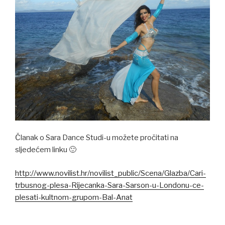
Članak o Sara Dance Studi-u možete pročitati na
sljedećem linku 🙂
http://www.novilist.hr/novilis
t_public/Scena/Glazba/Cari-
trbusnog-plesa-Rijecanka-Sara-
Sarson-u-Londonu-ce-
plesati-
kultnom-grupom-Bal-Anat