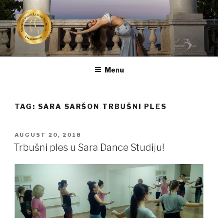
Skip
to
content
TRBUŠNA PLESAČICA SARA
CERTIFICIRANA TRBUŠNA PLESAČICA IZ RIJEKE
SARŠON
Menu
TAG:
SARA SARŠON TRBUŠNI PLES
POSTED
AUGUST 20, 2018
ON
Trbušni ples u Sara Dance Studiju!