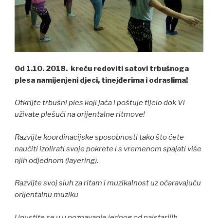
Od 1.10. 2018. kreću redoviti satovi trbušnoga
plesa namijenjeni djeci, tinejđerima i odraslima!
Otkrijte trbušni ples koji jača i poštuje tijelo dok Vi
uživate plešući na orijentalne ritmove!
Razvijte koordinacijske sposobnosti tako što ćete
naučiti izolirati svoje pokrete i s vremenom spajati više
njih odjednom (layering).
Razvijte svoj sluh za ritam i muzikalnost uz očaravajuću
orijentalnu muziku
Upustite se u u poznavanje jednog od najstarijih