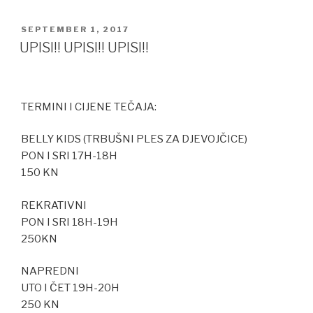
POSTED
SEPTEMBER 1, 2017
ON
UPISI!! UPISI!! UPISI!!
TERMINI I CIJENE TEČAJA:
BELLY KIDS (TRBUŠNI PLES ZA DJEVOJČICE)
PON I SRI 17H-18H
150 KN
REKRATIVNI
PON I SRI 18H-19H
250KN
NAPREDNI
UTO I ČET 19H-20H
250 KN