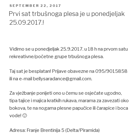
POSTED
SEPTEMBER 22, 2017
ON
Prvi sat trbušnoga plesa je u ponedjeljak
25.09.2017.!
Vidimo se u ponedjeljak 25.9.2017. u 18 h na prvom satu
rekreativne/početne grupe trbušnoga plesa.
Taj sat je besplatan! Prijave obavezne na 095/9015858
ili na e-mail bellysaradance@gmail.com.
Za vježbanje ponijeti ono u čemu se osjećate ugodno,
tipa tajice i majica kratkih rukava, marama za zavezati oko
bokova, te na nogama plesne papučice ili čarapice i boca
vode! 🙂
Adresa: Franje Brentinija 5 (Delta/Piramida)