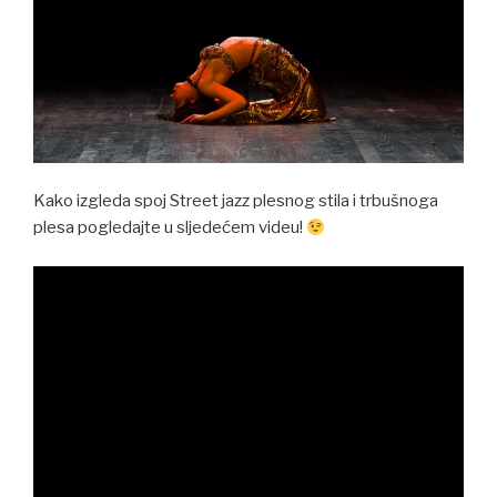
Kako izgleda spoj Street jazz plesnog stila i trbušnoga
plesa pogledajte u sljedećem videu!