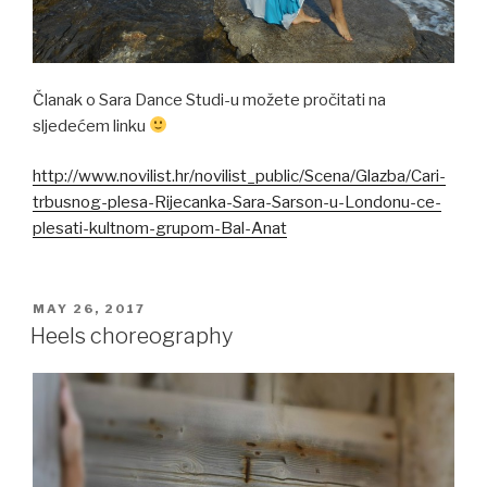
Članak o Sara Dance Studi-u možete pročitati na
sljedećem linku
http://www.novilist.hr/novilis
t_public/Scena/Glazba/Cari-
trbusnog-plesa-Rijecanka-Sara-
Sarson-u-Londonu-ce-
plesati-
kultnom-grupom-Bal-Anat
POSTED
MAY 26, 2017
ON
Heels choreography