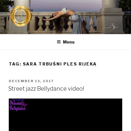
Skip
to
content
TRBUŠNA PLESAČICA SARA
CERTIFICIRANA TRBUŠNA PLESAČICA IZ RIJEKE
SARŠON
Menu
TAG:
SARA TRBUŠNI PLES RIJEKA
POSTED
DECEMBER 13, 2017
ON
Street jazz Bellydance video!