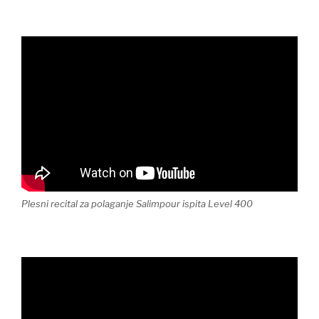
Plesni recital za polaganje Salimpour ispita Level 400