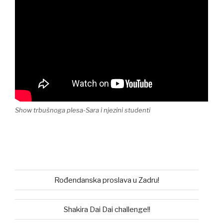
Show trbušnoga plesa-Sara i njezini studenti
Rođendanska proslava u Zadru!
Shakira Dai Dai challenge!!