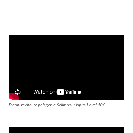
Plesni recital za polaganje Salimpour ispita Level 400