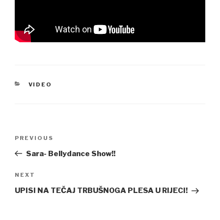
CATEGORIES
VIDEO
Post
Previous
PREVIOUS
navigation
Post
Sara- Bellydance Show!!
Next
NEXT
Post
UPISI NA TEČAJ TRBUŠNOGA PLESA U RIJECI!