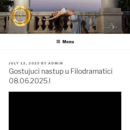
Skip
to
content
TRBUŠNA PLESAČICA SARA
CERTIFICIRANA TRBUŠNA PLESAČICA IZ RIJEKE
SARŠON
Menu
POSTED
JULY 12, 2025
BY
ADMIN
ON
Gostujuci nastup u Filodramatici
08.06.2025.!