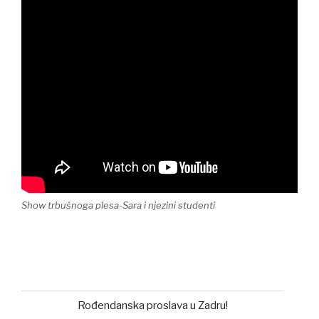
Show trbušnoga plesa-Sara i njezini studenti
Rođendanska proslava u Zadru!