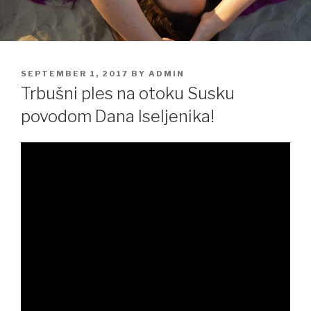
POSTED
SEPTEMBER 1, 2017
BY
ADMIN
ON
Trbušni ples na otoku Susku
povodom Dana Iseljenika!