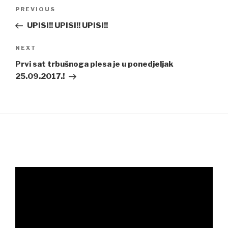
Post
Previous
PREVIOUS
navigation
Post
UPISI!! UPISI!! UPISI!!
Next
NEXT
Post
Prvi sat trbušnoga plesa je u ponedjeljak
25.09.2017.!