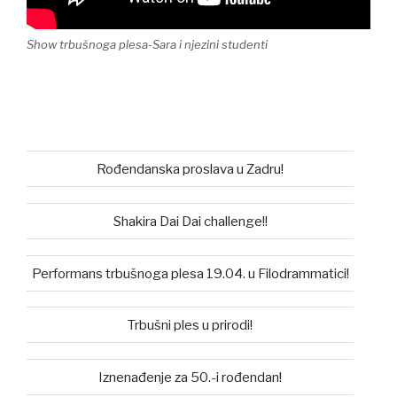
Show trbušnoga plesa-Sara i njezini studenti
Rođendanska proslava u Zadru!
Shakira Dai Dai challenge!!
Performans trbušnoga plesa 19.04. u Filodrammatici!
Trbušni ples u prirodi!
Iznenađenje za 50.-i rođendan!