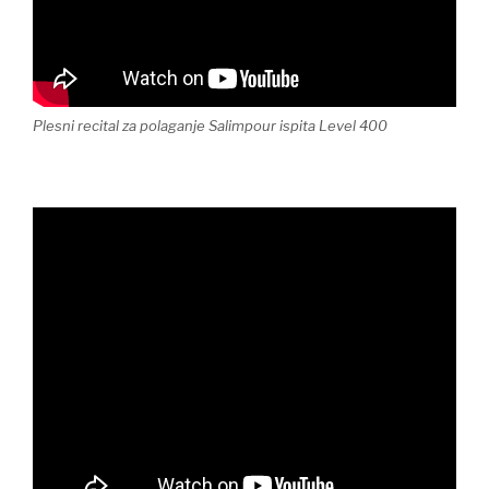
Plesni recital za polaganje Salimpour ispita Level 400