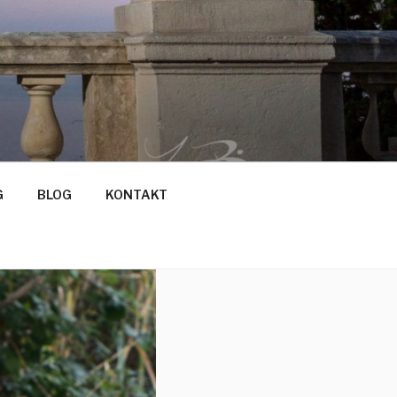
RŠON
G
BLOG
KONTAKT