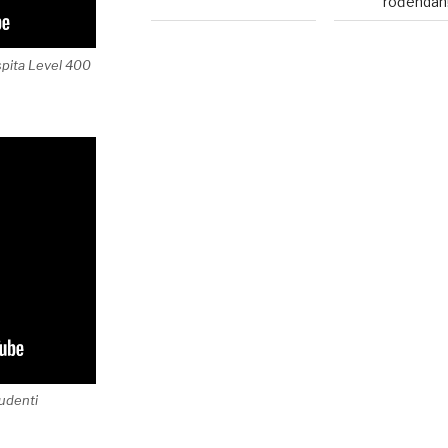
rođendan
ispita Level 400
tudenti