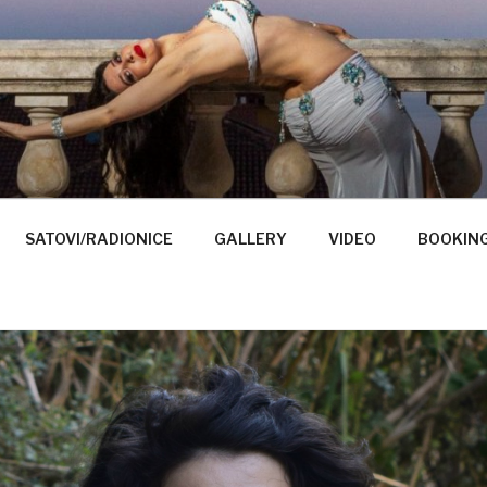
PLESAČICA SARA SA
ESAČICA IZ RIJEKE
SATOVI/RADIONICE
GALLERY
VIDEO
BOOKIN